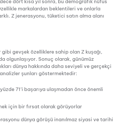
dece dört kısa yıl sonra, bu demografik nüfus
ellikle markalardan beklentileri ve onlarla
rklı. Z jenerasyonu, tüketici satın alma alanı
gibi gevşek özelliklere sahip olan Z kuşağı,
yada olgunlaşıyor. Sonuç olarak, günümüz
ıkları dünya hakkında daha seviyeli ve gerçekçi
nalizler şunları göstermektedir:
n yüzde 71’i başarıya ulaşmadan önce önemli
mek için bir fırsat olarak görüyorlar
nerasyonu dünya görüşü inanılmaz siyasi ve tarihi