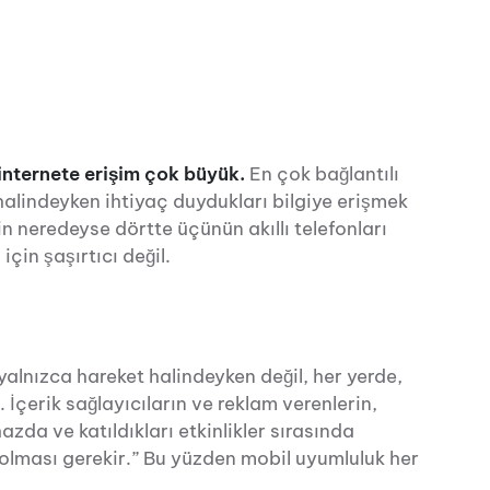
internete erişim çok büyük.
En çok bağlantılı
alindeyken ihtiyaç duydukları bilgiye erişmek
rin neredeyse dörtte üçünün akıllı telefonları
çin şaşırtıcı değil.
 yalnızca hareket halindeyken değil, her yerde,
 İçerik sağlayıcıların ve reklam verenlerin,
hazda ve katıldıkları etkinlikler sırasında
k olması gerekir.” Bu yüzden mobil uyumluluk her