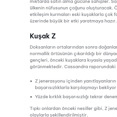
miktarda satın alma gücüne sahipler. Sa
ülkenin nüfusunun çoğunu oluşturacak. Öz
etkileşim kurmaları eski kuşaklarla çok fa
üzerinde büyük bir etki yaratmaya hazır.
Kuşak Z
Doksanların ortalarından sonra doğanlar 
normallik örtüsünün çıkarıldığı bir dün
gençleri, önceki kuşaklara kıyasla yaşad
görünmektedir. Cassandra raporundaki a
Z jenerasyonu içinden yanıtlayanları
başarısızlıklarla karşılaşmayı bekliyor
Yüzde kırklık başarısızlığı tekrar dene
Tıpkı onlardan önceki nesiller gibi, Z je
olaylarla şekillendirilmiştir.