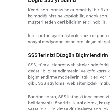
Doğru SSS’yi Bulma
Kendi sorularınızı hazırlamak iyi bir fikir
kalmadığı hissine kapılabilir, ancak soru
müşterilerden geri bildirimler alınabilir.
İster potansiyel müşterilerinize e-posta 
sosyal medyadan insanlara ulaşın bir şek
SSS’lerinizi Düzgün Biçimlendirin
SSS, tüm e-ticaret web sitelerinde farklı
değerli bilgiler edinmesini ve kafa karışı
biçimlendirme modellerini takip ediyor. 
gibi, SSS sayfanızı web sitenizdeki mak
Bundan sonra, SSS listenizi incelemeniz
belirlemenizi öneririz. Kural olarak, kat
yeterlidir. Hiç kimse düzinelerce soru 