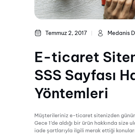
Temmuz 2, 2017
Medanis D
E-ticaret Site
SSS Sayfası H
Yöntemleri
Müşterileriniz e-ticaret sitenizden günün
Gece 1’de aldığı bir ürün hakkında size ula
iade şartlarıyla ilgili merak ettiği konul