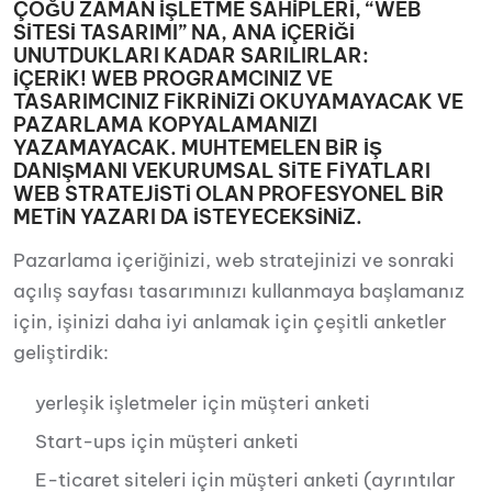
ÇOĞU ZAMAN İŞLETME SAHİPLERİ, “WEB
SİTESİ TASARIMI” NA, ANA İÇERİĞİ
UNUTDUKLARI KADAR SARILIRLAR:
İÇERİK! WEB PROGRAMCINIZ VE
TASARIMCINIZ FİKRİNİZİ OKUYAMAYACAK VE
PAZARLAMA KOPYALAMANIZI
YAZAMAYACAK. MUHTEMELEN BİR İŞ
DANIŞMANI VEKURUMSAL SİTE FİYATLARI
WEB STRATEJİSTİ OLAN PROFESYONEL BİR
METİN YAZARI DA İSTEYECEKSİNİZ.
Pazarlama içeriğinizi, web stratejinizi ve sonraki
açılış sayfası tasarımınızı kullanmaya başlamanız
için, işinizi daha iyi anlamak için çeşitli anketler
geliştirdik:
yerleşik işletmeler için müşteri anketi
Start-ups için müşteri anketi
E-ticaret siteleri için müşteri anketi (ayrıntılar