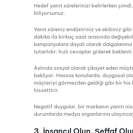
Hedef yanıt sürelerinizi belirlerken şim
biliyorsunuz.
Yanıt süreniz endüstriniz ve ekibiniz gibi
dakika ila birkaç saat arasında değişebili
kampanyalara dayalı olarak dalgalanma ol
tutarlıdır: hızlı cevaplar giderek beklen
Aslında sosyal olarak şikayet eden müşte
bekliyor. Hassas konularda, duygusal ola
müşteriyi görmezden geldiği gibi bir his
hissettirir.
Negatif duygular, bir markanın yanıtı ni
durumlarda medya organlarına ulaşıncay
3. İnsancıl Olun, Şeffaf O