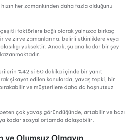
di, hızın her zamankinden daha fazla olduğunu
 çeşitli faktörlere bağlı olarak yalnızca birkaç
r ve zirve zamanlarına, belirli etkinliklere veya
asılığı yüksektir. Ancak, şu ana kadar bir şey
ti kazanmaktadır.
rilerin %42’si 60 dakika içinde bir yanıt
rak şikayet edilen konularda, yavaş tepki, bir
 bırakabilir ve müşterilere daha da hoşnutsuz
speten çok yavaş göründüğünde, artabilir ve bazı
a kadar sosyal ortamda dolaşabilir.
lun ve Olumsuz Olmayın