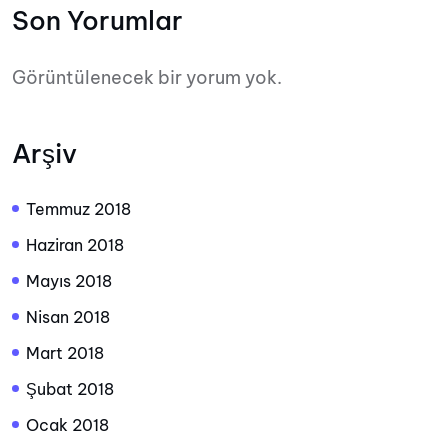
Son Yorumlar
Görüntülenecek bir yorum yok.
Arşiv
Temmuz 2018
Haziran 2018
Mayıs 2018
Nisan 2018
Mart 2018
Şubat 2018
Ocak 2018