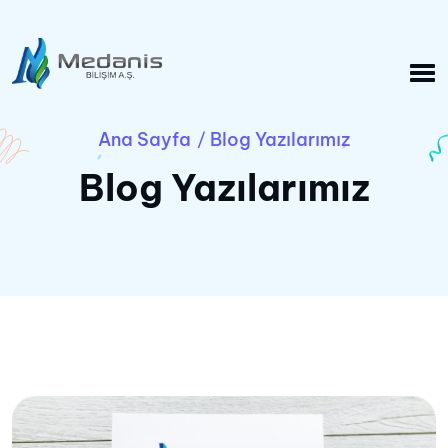
Ana Sayfa
Blog Yazılarımız
/
Blog Yazılarımız