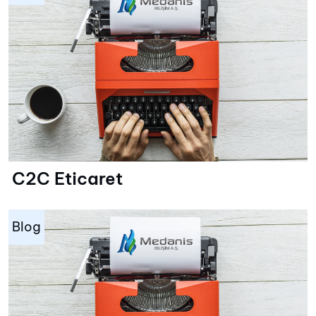
C2C Eticaret
Blog