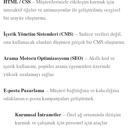
HTML / CSS
– Müşterilerinizle etkileşim kurmak için
interaktif öğeler ve animasyonlar ile geliştirilmiş sezgisel
bir arayüz oluşturma.
İçerik Yönetim Sistemleri (CMS)
– Sadece verileri değil,
onu kullanacak olanları düşünen gerçek bir CMS oluşturun.
Arama Motoru Optimizasyonu (SEO)
– Akıllı kod ve
içerik kullanımı, popüler arama egemenleri üzerinde
yüksek sıralamayı sağlar.
E-posta Pazarlama
– Müşteri bağlılığına ve kalıcılığına
odaklanan e-posta kampanyaları geliştirmek.
Kurumsal İntranetler
– Özel ağ ortamında iletişim
kurmak ve çalışmak için personel için araçlar