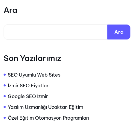
Ara
Ara
Son Yazılarımız
SEO Uyumlu Web Sitesi
İzmir SEO Fiyatları
Google SEO İzmir
Yazılım Uzmanlığı Uzaktan Eğitim
Özel Eğitim Otomasyon Programları