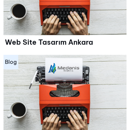
Web Site Tasarım Ankara
Blog