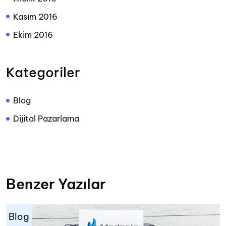
Kasım 2016
Ekim 2016
Kategoriler
Blog
Dijital Pazarlama
Benzer Yazılar
Blog