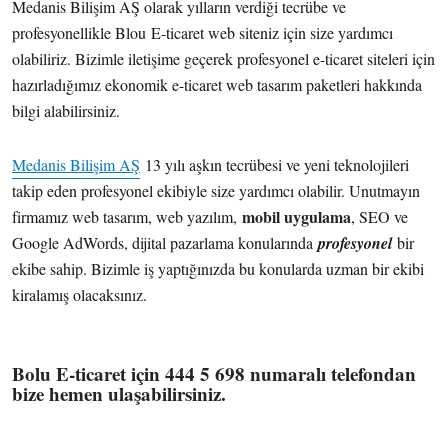
Medanis Bilişim AŞ olarak yılların verdiği tecrübe ve
profesyonellikle Blou E-ticaret web siteniz için size yardımcı
olabiliriz. Bizimle iletişime geçerek profesyonel e-ticaret siteleri için
hazırladığımız ekonomik e-ticaret web tasarım paketleri hakkında
bilgi alabilirsiniz.
Medanis Bilişim AŞ
13 yılı aşkın tecrübesi ve yeni teknolojileri
takip eden profesyonel ekibiyle size yardımcı olabilir. Unutmayın
mobil uygulama
firmamız web tasarım, web yazılım,
, SEO ve
Google AdWords, dijital pazarlama konularında
profesyonel
bir
ekibe sahip. Bizimle iş yaptığınızda bu konularda uzman bir ekibi
kiralamış olacaksınız.
Bolu E-ticaret için 444 5 698 numaralı telefondan
bize hemen ulaşabilirsiniz.