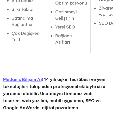
Site analizi
Optimizasyonu
Ziyare
Sıra Takibi
Gezinmeyi
wp_be
Satınalma
Geliştirin
SEO Da
Bağlantısı
Yerel SEO
Çok Değişkenli
Bağlantı
Test
Atıfları
Medanis Bilişim AŞ
14 yılı aşkın tecrübesi ve yeni
teknolojileri takip eden profesyonel ekibiyle size
yardımcı olabilir. Unutmayın firmamız web
tasarım, web yazılım, mobil uygulama, SEO ve
Google AdWords, dijital pazarlama