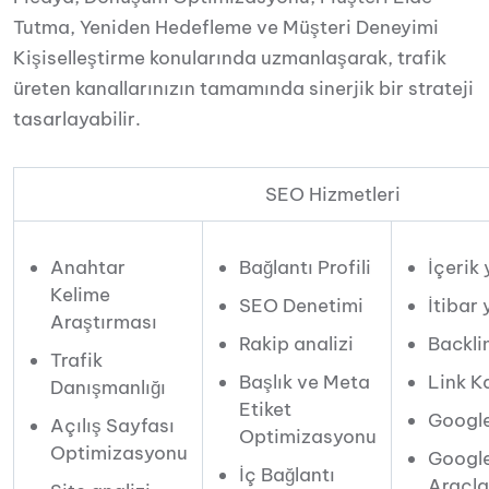
Tutma, Yeniden Hedefleme ve Müşteri Deneyimi
Kişiselleştirme konularında uzmanlaşarak, trafik
üreten kanallarınızın tamamında sinerjik bir strateji
tasarlayabilir.
SEO Hizmetleri
Anahtar
Bağlantı Profili
İçerik 
Kelime
SEO Denetimi
İtibar
Araştırması
Rakip analizi
Backli
Trafik
Başlık ve Meta
Link K
Danışmanlığı
Etiket
Google
Açılış Sayfası
Optimizasyonu
Optimizasyonu
Google
İç Bağlantı
Araçla