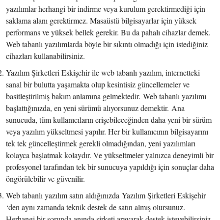
yazılımlar herhangi bir indirme veya kurulum gerektirmediği için
saklama alanı gerektirmez. Masaüstü bilgisayarlar için yüksek
performans ve yüksek bellek gerekir. Bu da pahalı cihazlar demek.
Web tabanlı yazılımlarda böyle bir sıkıntı olmadığı için istediğiniz
cihazları kullanabilirsiniz.
Yazılım Şirketleri Eskişehir ile web tabanlı yazılım, internetteki
sanal bir bulutta yaşamakta olup kesintisiz güncellemeler ve
basitleştirilmiş bakım anlamına gelmektedir.
Web tabanlı yazılımı
başlattığınızda, en yeni sürümü alıyorsunuz demektir.
Ana
sunucuda, tüm kullanıcıların erişebileceğinden daha yeni bir sürüm
veya yazılım yükseltmesi yapılır. Her bir kullanıcının bilgisayarını
tek tek güncelleştirmek gerekli olmadığından, yeni yazılımları
kolayca başlatmak kolaydır. Ve yükseltmeler yalnızca deneyimli bir
profesyonel tarafından tek bir sunucuya yapıldığı için sonuçlar daha
öngörülebilir ve güvenilir.
Web tabanlı yazılım satın aldığınızda Yazılım Şirketleri Eskişehir
‘den aynı zamanda teknik destek de satın almış olursunuz.
Herhangi bir sorunda anında şirketi arayarak destek isteyebilirsiniz.