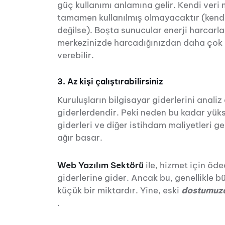
güç kullanımı anlamına gelir. Kendi veri 
tamamen kullanılmış olmayacaktır (kend
değilse). Boşta sunucular enerji harcarlar
merkezinizde harcadığınızdan daha çok e
verebilir.
3. Az kişi çalıştırabilirsiniz
Kuruluşların bilgisayar giderlerini anali
giderlerdendir. Peki neden bu kadar yükse
giderleri ve diğer istihdam maliyetleri g
ağır basar.
Web Yazılım Sektörü
ile, hizmet için öde
giderlerine gider. Ancak bu, genellikle 
küçük bir miktardır. Yine, eski
dostumuza
.