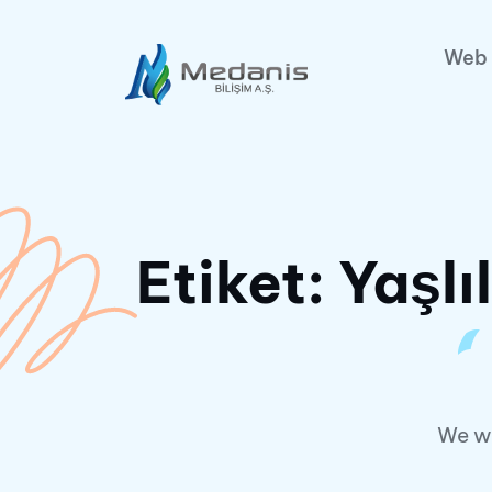
Web 
Etiket:
Yaşlı
We wi