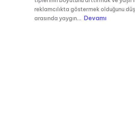
tiplerinin boyutunu arttırmak ve yaşlı 
reklamcılıkta göstermek olduğunu düşü
Devamı
arasında yaygın...