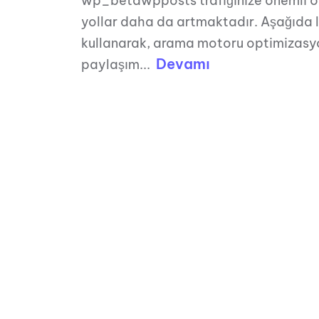
wp_betawpposts trafiğinize önemli öl
yollar daha da artmaktadır. Aşağıda l
kullanarak, arama motoru optimizasy
Devamı
paylaşım...