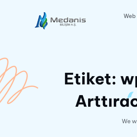
Web 
Etiket:
w
Arttıra
We wi