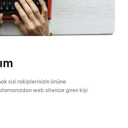
rım
k sizi rakiplerinizin önüne
alamanızdan web sitenize giren kişi