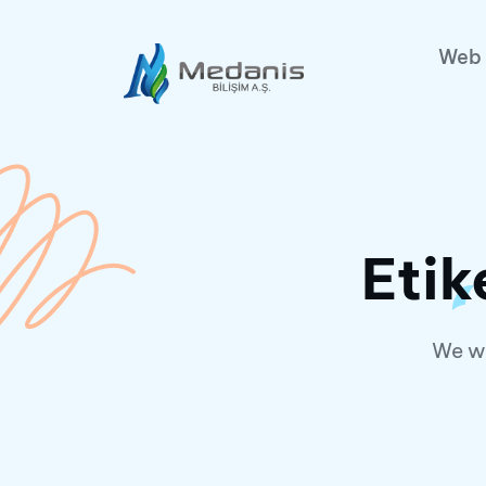
Web 
Etik
We wi