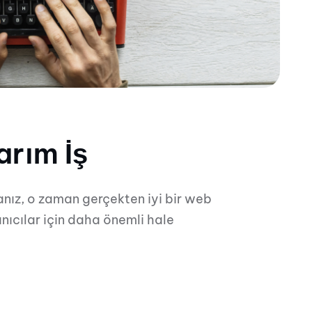
rım İş
anız, o zaman gerçekten iyi bir web
anıcılar için daha önemli hale