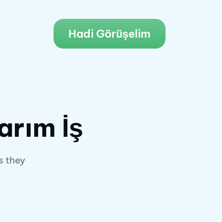
Hadi Görüşelim
rım İş
s they