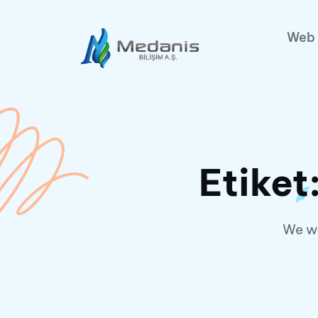
Web 
Etiket
We wi